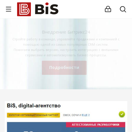
Внедрение Битрикс24
Стройте работу в команде, управляйте продажами и компанией с
помощью одной из самых популярных CRM-систем.
Помогаем выбрать версию, настроить интеграцию с внешними
сервисами и автоматизировать бизнес-процессы.
Подробности