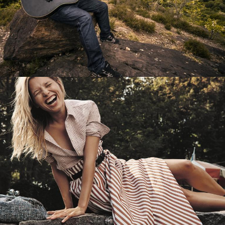
Перевод интернет-магазина
Guitaramania.ru на 1С-Битрикс
Смотреть проект
Имиджевый сайт для сети магазинов
Soho Project
Смотреть проект