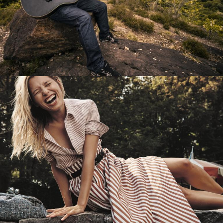
Перевод интернет-магазина
Guitaramania.ru на 1С-Битрикс
Смотреть проект
Имиджевый сайт для сети магазинов
Soho Project
Смотреть проект