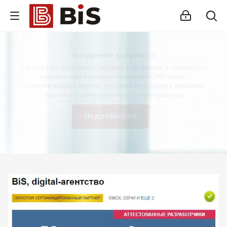
Внедрение Битрикс24
Стройте работу в команде, управляйте продажами и компанией с
помощью одной из самых популярных CRM-систем.
Помогаем выбрать версию, настроить интеграцию с внешними
сервисами и автоматизировать бизнес-процессы.
Подробности