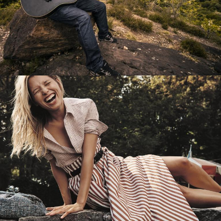
Перевод интернет-магазина
Guitaramania.ru на 1С-Битрикс
Смотреть проект
Имиджевый сайт для сети магазинов
Soho Project
Смотреть проект