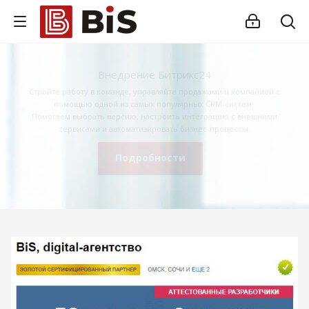
Внедрение Битрикс24
Стройте работу в команде, управляйте продажами и компанией с
помощью одной из самых популярных CRM-систем.
Помогаем выбрать версию, настроить интеграцию с внешними
сервисами и автоматизировать бизнес-процессы.
Подробности