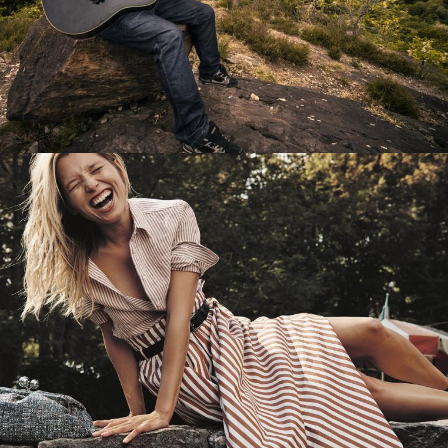
Перевод интернет-магазина
Guitaramania.ru на 1С-Битрикс
Смотреть проект
Имиджевый сайт для сети магазинов
Soho Project
Смотреть проект