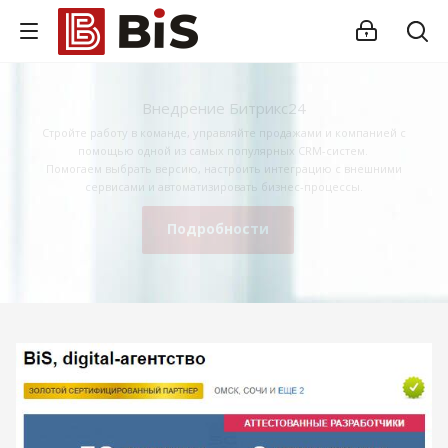
Внедрение Битрикс24
Стройте работу в команде, управляйте продажами и компанией с
помощью одной из самых популярных CRM-систем.
Помогаем выбрать версию, настроить интеграцию с внешними
сервисами и автоматизировать бизнес-процессы.
Подробности