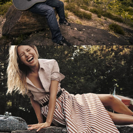
Перевод интернет-магазина
Guitaramania.ru на 1С-Битрикс
Смотреть проект
Имиджевый сайт для сети магазинов
Soho Project
Смотреть проект