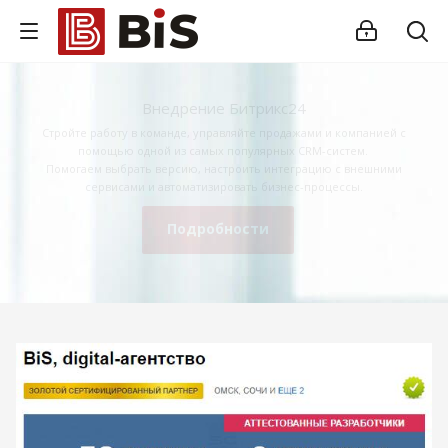
Внедрение Битрикс24
Стройте работу в команде, управляйте продажами и компанией с
помощью одной из самых популярных CRM-систем.
Помогаем выбрать версию, настроить интеграцию с внешними
сервисами и автоматизировать бизнес-процессы.
Подробности