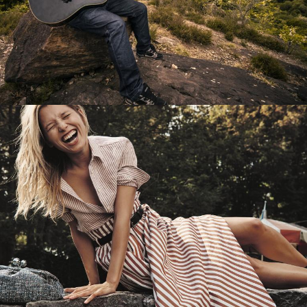
Перевод интернет-магазина
Guitaramania.ru на 1С-Битрикс
Смотреть проект
Имиджевый сайт для сети магазинов
Soho Project
Смотреть проект