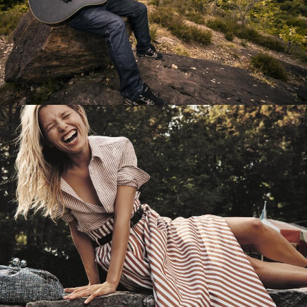
Перевод интернет-магазина
Guitaramania.ru на 1С-Битрикс
Смотреть проект
Имиджевый сайт для сети магазинов
Soho Project
Смотреть проект