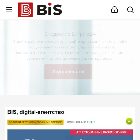
Внедрение Битрикс24
Стройте работу в команде, управляйте продажами и компанией с
помощью одной из самых популярных CRM-систем.
Помогаем выбрать версию, настроить интеграцию с внешними
сервисами и автоматизировать бизнес-процессы.
Подробности