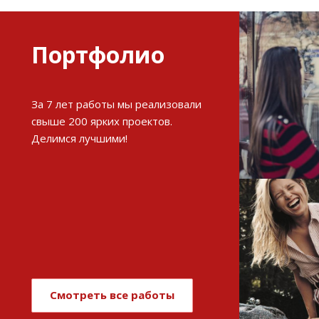
Портфолио
Разви
За 7 лет работы мы реализовали
интерне
свыше 200 ярких проектов.
Делимся лучшими!
См
Имиджев
магази
Смотреть все работы