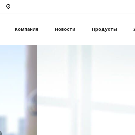
Компания
Новости
Продукты
рикс24
жами и компанией с
стем.
рацию с внешними
сы.