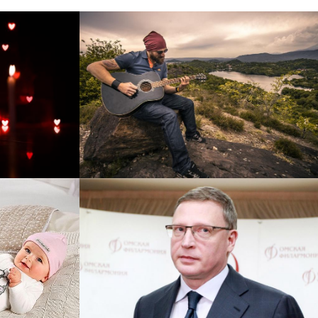
рнет-
Перевод интернет-магазина
 для
Guitaramania.ru на 1С-
"
Битрикс
Смотреть проект
ручку
Сайт кандидата в
азину
губернаторы Буркова
 25%!
Александра Леонидовича