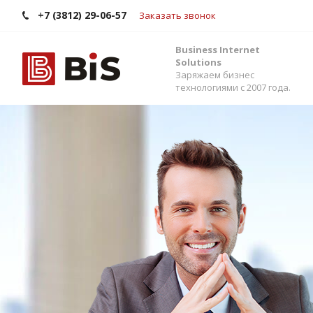
+7 (3812) 29-06-57
Заказать звонок
Business Internet
Solutions
Заряжаем бизнес
технологиями с 2007 года.
Внедрение Бит
Стройте работу в команде, управляйте прода
помощью одной из самых популярных CRM-си
Помогаем выбрать версию, настроить интег
сервисами и автоматизировать бизнес-процес