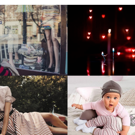
тие и поддержка
Развитие инте
т-витрины StepClub
магазина "Всё
праздника
отреть проект
Смотреть проект
ый сайт для сети
Увеличили вы
нов Soho Project
интернет-маг
topdatop.ru на