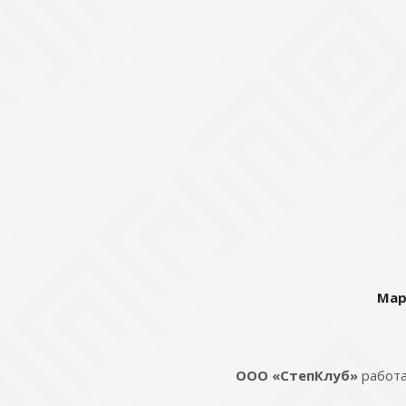
Мар
ООО «СтепКлуб»
работа