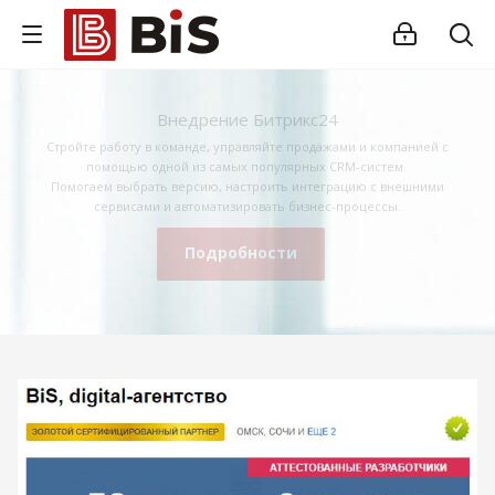
Внедрение Битрикс24
Стройте работу в команде, управляйте продажами и компанией с
помощью одной из самых популярных CRM-систем.
Помогаем выбрать версию, настроить интеграцию с внешними
сервисами и автоматизировать бизнес-процессы.
Подробности