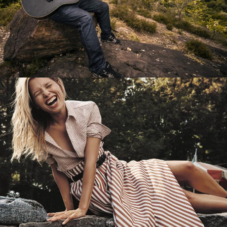
Перевод интернет-магазина
Guitaramania.ru на 1С-Битрикс
Смотреть проект
Имиджевый сайт для сети магазинов
Soho Project
Смотреть проект