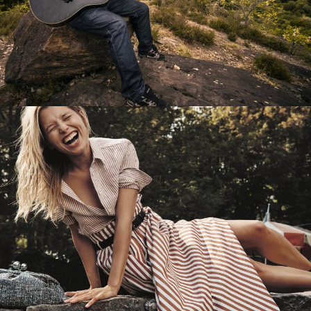
Перевод интернет-магазина
Guitaramania.ru на 1С-Битрикс
Смотреть проект
Имиджевый сайт для сети магазинов
Soho Project
Смотреть проект