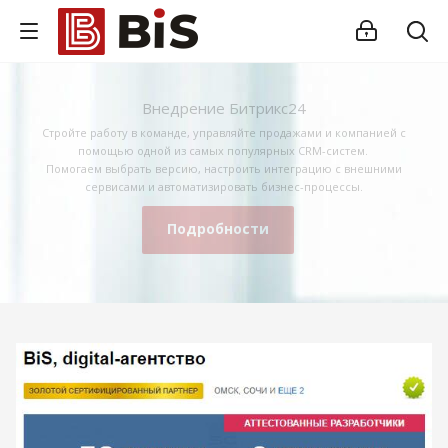
Внедрение Битрикс24
Стройте работу в команде, управляйте продажами и компанией с
помощью одной из самых популярных CRM-систем.
Помогаем выбрать версию, настроить интеграцию с внешними
сервисами и автоматизировать бизнес-процессы.
Подробности