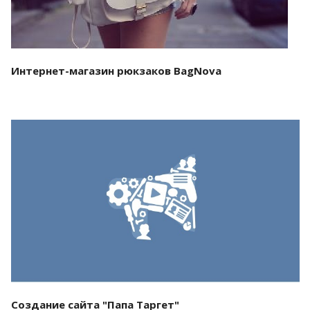
Интернет-магазин рюкзаков BagNova
Смотреть проект
Создание сайта "Папа Таргет"