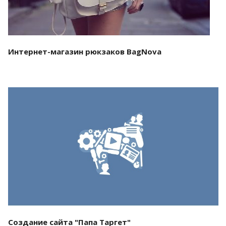
Интернет-магазин рюкзаков BagNova
Смотреть проект
Создание сайта "Папа Таргет"